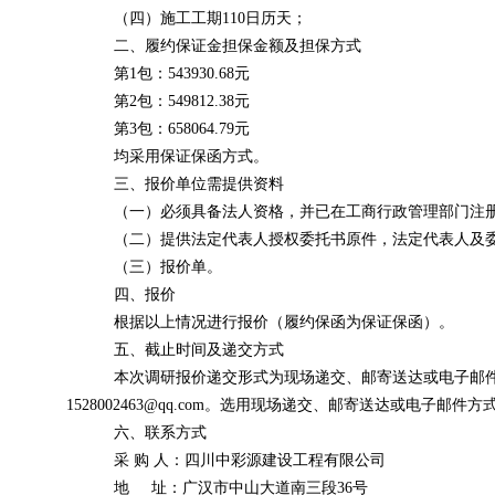
（四）施工工期110日历天；
二、履约保证金担保金额及担保方式
第
1包：
543930.68元
第
2包：549812.38元
第
3包：658064.79元
均采用保证保函方式。
三、
报价单位需提供资料
（一）必须具备法人资格，并已在工商行政管理部门注
（
二
）
提供法定代表人授权委托书原件，法定代表人及
（
三
）
报价单。
四、报价
根据以上情况进行报价（履约保函为保证保函）。
五、
截止时间及递交方式
本次调研报价递交形式为现场递交、邮寄送达或电子邮
1528002463@qq.com。选用现场递交、邮寄送达或
六
、
联系方式
采
购
人：
四川中彩源建设工程有限公司
地
址：广汉市中山大道南三段
36
号