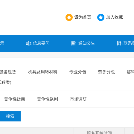
设为首页
加入收藏
公示
信息要闻
通知公告
联系
设备租赁
机具及周转材料
专业分包
劳务分包
咨询
工程类)
竞争性磋商
竞争性谈判
市场调研
报名开始时间