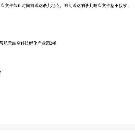
响应文件截止时间前送达谈判地点。逾期送达的谈判响应文件恕不接收。
8号航天航空科技孵化产业园2楼
司