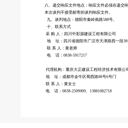
八、递交响应文件地点：
响应文件必须在递交
本次谈判不接受邮寄的谈判响应文件。
九、谈判地点：德阳市秦岭南路
588号
。
十、联系方式
采
购
人：
四川中彩源建设工程有限公司
地
址：四川省德阳市广汉市天津路西一段
3
联
系
人：
黄老师
电
话：
0838-5917217
代理机构：重庆大正建设工程经济技术有限公
地
址：成都市金牛区蜀西路
88号6号门
联
系
人：黄女士
电
话：
0838-2509909
、13881082718