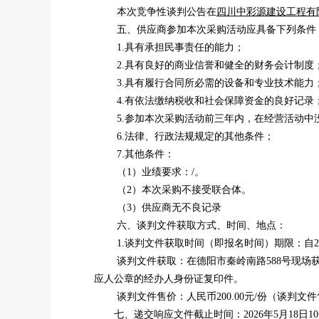
本次竞争性谈判公告在
四川中彩源建设工程有
五、供应商参加本次采购活动应具备下列条件
1.具有承担民事责任的能力；
2.具有良好的商业信誉和健全的财务会计制度
3.具有履行合同所必需的设备和专业技术能力
4.有依法缴纳税收和社会保障资金的良好记录
5.参加本次采购活动前三年内，在经营活动中
6.法律、行政法规规定的其他条件；
7.其他条件：
（
1）
业绩要求：
/
。
（
2）本次采购不接受联合体。
（
3）供应商无不良记录
六、谈判文件获取方式、时间、地点：
1.谈判文件获取时间（即报名时间）期限：自202
谈判文件获取：在德阳市秦岭南路
588号现
应人公章的经办人身份证复印件。
谈判文件售价：人民币
200.00元/份（谈
七、递交响应文件
截止时间：
2026年5月18