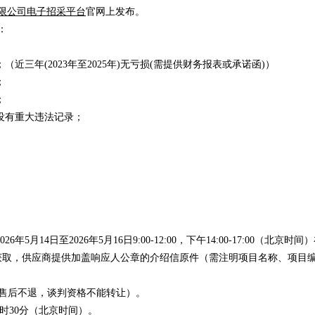
限公司电子招采平台
官网上发布。
：
；
（近三年
(2023年至2025年)无亏损(需提供财务报表或承诺函)）
；
；
没有重大违法记录；
6年5月14
日至
2026年
5月16
日
9:00-12:00，下午14:00-17:00
场获取，供应商提供加盖响应人公章的介绍信原件（需注明项目名称、项目
判文件售后不退，谈判资格不能转让）。
日10时30分（北京时间）。