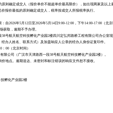
的原则确定成交人（报价单价不能超单价最高限价），如出现两家及以上
总价报价最低的原则确定成交人，税率按成交人所报税率执行。
限：自
2026
年
5
月
12
日至
2026
年
5
月
14
日
9:00-12:00
，下午
14:00-17:00
（北京
场获取，逾期不予办理。
段
38
号航天航空科技孵化产业园
2
楼四川定弘邦路桥工程有限公司办公室现
、经办人姓名、联系方式）及加盖响应人公章的经办人身份证复印件。
10
：
00
（北京时间）
程有限公司（广汉市天津路西一段
38
号航天航空科技孵化产业园
2
楼）。
询价地点。逾期送达、未密封和标注错误的响应文件恕不接收。
科技孵化产业园
2
楼