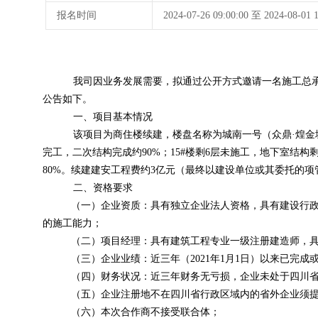
报名时间
2024-07-26 09:00:00 至 2024-08-
我司因业务发展需要，拟通过公开方式邀请一名施工总
公告如下。
一、项目基本情况
该项目为商住楼续建，楼盘名称为城南一号（众鼎·
煌金
完工，二次结构完成约
90%
；
15#
楼剩
6
层未施工，地下室结构
80%
。续建建安工程费约
3
亿元（最终以建设单位或其委托的项
二、资格要求
（一）企业资质：具有独立企业法人资格，具有建设行
的施工能力；
（二）项目经理：具有建筑工程专业一级注册建造师，
（三）企业业绩：近三年（
2021年1月1日）以来已
（四）财务状况：近三年财务无亏损，企业未处于四川
（五）企业注册地不在四川省行政区域内的省外企业须
（六）本次合作商不接受联合体；