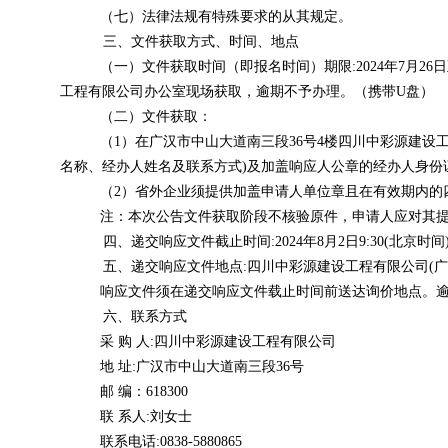
（七）法律法规有特殊要求的从其规定。
三、文件获取方式、时间、地点
（一）文件获取时间（即报名时间）期限
:2024年7月2
工程有限公司办公室现场获取，逾期不予办理。（携带U盘）
（二）文件获取：
（
1）在广汉市中山大道南三段36号4楼四川中彩源建设
名称、经办人姓名及联系方式)及加盖响应人公章的经办人身份
（
2）省外企业须提供加盖申请人单位章且在有效期内的
注：本次公告文件获取阶段不核验原件，申请人应对其
四、递交响应文件截止时间
:2024年8月2日9:30(北京时间
五、递交响应文件地点
:
四川中彩源建设工程有限公司
(
响应文件须在递交响应文件载止时间前送达询价地点。
六、联系方式
采
购
人
:四川中彩源建设工程有限公司
地
址
:广汉市中山大道南三段36号
邮
编：
618300
联
系人
:刘女士
联系电话
:0838-5880865